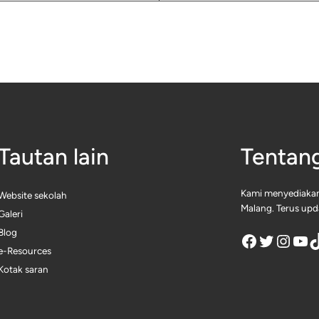
Tautan lain
Tentan
Kami menyediakan
Website sekolah
Malang. Terus upda
Galeri
Blog
Facebook
Twitter
Instagram
YouTube
TikTok
e-Resources
Kotak saran