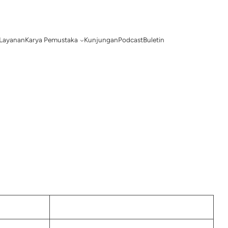
Layanan
Karya Pemustaka
Kunjungan
Podcast
Buletin